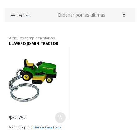
Filters
Artículos complementarios
,
Boutique John Deere
,
Llaveros
,
LLAVERO JD MINITRACTOR
Llaveros
$
32.752
Vendido por :
Tienda CasaToro