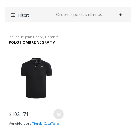
Filters
Boutique John Deere
,
Hombre
,
Ropa H
,
Ropa H
POLO HOMBRE NEGRA TM
$
102.171
Vendido por :
Tienda CasaToro