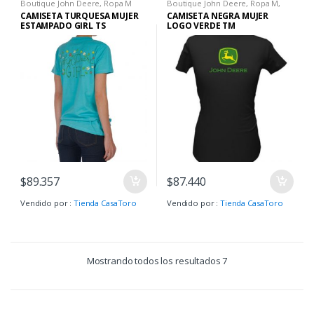
Boutique John Deere
,
Ropa M
Boutique John Deere
,
Ropa M
,
Ropa M
CAMISETA TURQUESA MUJER
CAMISETA NEGRA MUJER
ESTAMPADO GIRL TS
LOGO VERDE TM
$
89.357
$
87.440
Vendido por :
Tienda CasaToro
Vendido por :
Tienda CasaToro
Mostrando todos los resultados 7