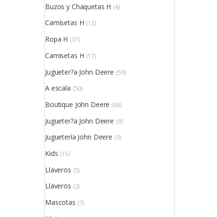
Buzos y Chaquetas H
(4)
Camisetas H
(12)
Ropa H
(37)
Camisetas H
(17)
Jugueter?a John Deere
(59)
A escala
(50)
Boutique John Deere
(68)
Jugueter?a John Deere
(9)
Juguetería John Deere
(9)
Kids
(15)
Llaveros
(5)
Llaveros
(2)
Mascotas
(7)