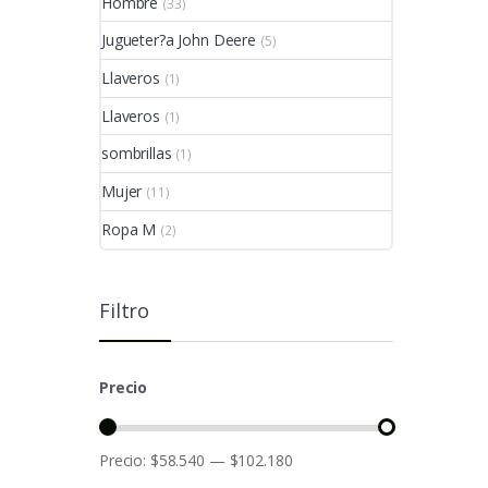
Hombre
(33)
Jugueter?a John Deere
(5)
Llaveros
(1)
Llaveros
(1)
sombrillas
(1)
Mujer
(11)
Ropa M
(2)
Filtro
Precio
Precio:
$58.540
—
$102.180