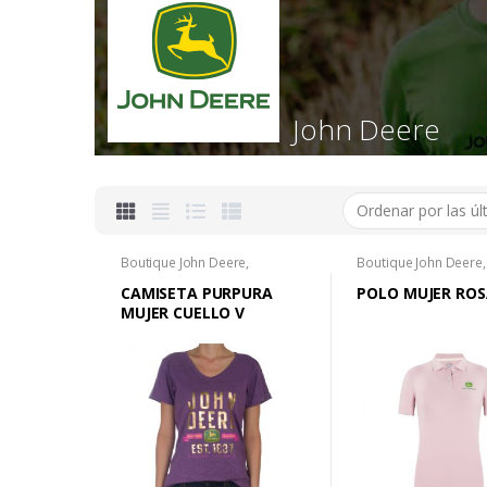
John Deere
Boutique John Deere
,
Boutique John Deere
,
Camisetas M
,
Camisetas M
,
Camisetas M
,
Camise
Mujer
,
Ropa M
Mujer
,
Ropa M
CAMISETA PURPURA
POLO MUJER RO
MUJER CUELLO V
ESTAMP EST1837 TL