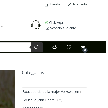
Tienda
Mi cuenta
Click Aquí
✉️ Servicio al cliente
$
0
0
Categorías
Boutique día de la mujer Volkswagen
(1)
Boutique John Deere
(271)
Accesorios