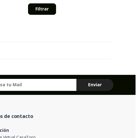
Filtrar
s de contacto
ción
a Virtual CasaToro