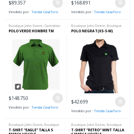
$
168.891
$
89.357
Vendido por :
Tienda CasaToro
Vendido por :
Tienda CasaToro
Boutique John Deere
,
Camisetas
Boutique John Deere
,
Boutique
H
,
Ropa H
John Deere
,
Camisetas H
POLO VERDE HOMBRE TM
POLO NEGRA T(XS-S-M)
$
148.750
$
42.699
Vendido por :
Tienda CasaToro
Vendido por :
Tienda CasaToro
Boutique John Deere
,
Boutique
Boutique John Deere
,
Boutique
John Deere
,
Camisetas H
John Deere
,
Camisetas H
,
Hombre
T-SHIRT “EAGLE” TALLA S
T-SHIRT “RETRO” MINT TALLA