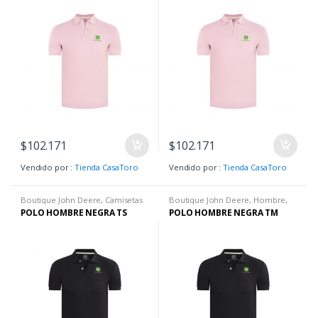
$
102.171
$
102.171
Vendido por :
Tienda CasaToro
Vendido por :
Tienda CasaToro
Boutique John Deere
,
Camisetas
Boutique John Deere
,
Hombre
,
H
,
Camisetas H
,
Hombre
,
Ropa H
Ropa H
,
Ropa H
POLO HOMBRE NEGRA TS
POLO HOMBRE NEGRA TM