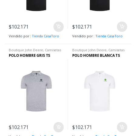
$
102.171
$
102.171
Vendido por :
Tienda CasaToro
Vendido por :
Tienda CasaToro
Boutique John Deere
,
Camisetas
Boutique John Deere
,
Camisetas
H
,
Hombre
,
Ropa H
H
,
Hombre
,
Ropa H
POLO HOMBRE GRIS TS
POLO HOMBRE BLANCA TS
$
102.171
$
102.171