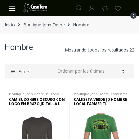
S
S
k
k
0
i
i
Inicio
Boutique John Deere
Hombre
p
p
t
t
o
o
Hombre
n
c
Mostrando todos los resultados 22
a
o
v
n
i
t
Filters
g
e
a
n
t
t
Boutique John Deere
,
Buzos y
Boutique John Deere
,
Camisetas
i
Chaquetas H
,
Hombre
,
Ropa H
H
,
Camisetas H
,
Hombre
,
Ropa H
CAMIBUZO GRIS OSCURO CON
CAMISETA VERDE JD HOMBRE
o
LOGO EN BRAZO JD TALLA L
LOCAL FARMER TL
n