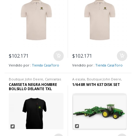
$
102.171
$
102.171
Vendido por :
Tienda CasaToro
Vendido por :
Tienda CasaToro
Boutique John Deere
,
Camisetas
A escala
,
Boutique John Deere
,
H
,
Ropa H
Camisetas H
,
Jugueter?a John
CAMISETA NEGRA HOMBRE
1/64 8R WITH 637 DISK SET
Deere
BOLSILLO DELANTE TXL