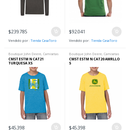
$
239.785
$
92.041
Vendido por :
Tienda CasaToro
Vendido por :
Tienda CasaToro
Boutique John Deere
,
Camisetas
Boutique John Deere
,
Camisetas
H
,
Hombre
,
Ropa H
H
,
Hombre
,
Ropa H
CMST ESTM N CAT21
CMST ESTM N CAT20 AMRLLO
TURQUESA XS
S
$
45.398
$
45.398