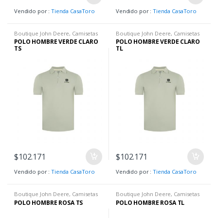
Vendido por :
Tienda CasaToro
Vendido por :
Tienda CasaToro
Boutique John Deere
,
Camisetas
Boutique John Deere
,
Camisetas
H
,
Hombre
,
Ropa H
H
,
Camisetas H
,
Hombre
,
Ropa H
POLO HOMBRE VERDE CLARO
POLO HOMBRE VERDE CLARO
TS
TL
$
102.171
$
102.171
Vendido por :
Tienda CasaToro
Vendido por :
Tienda CasaToro
Boutique John Deere
,
Camisetas
Boutique John Deere
,
Camisetas
H
,
Camisetas H
,
Hombre
,
Ropa H
H
,
Hombre
,
Ropa H
POLO HOMBRE ROSA TS
POLO HOMBRE ROSA TL