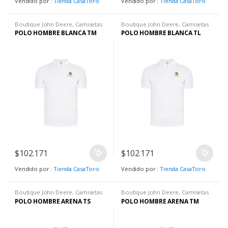
Vendido por :
Tienda CasaToro
Vendido por :
Tienda CasaToro
Boutique John Deere
,
Camisetas
Boutique John Deere
,
Camisetas
H
,
Hombre
,
Ropa H
H
,
Hombre
,
Ropa H
POLO HOMBRE BLANCA TM
POLO HOMBRE BLANCA TL
$
102.171
$
102.171
Vendido por :
Tienda CasaToro
Vendido por :
Tienda CasaToro
Boutique John Deere
,
Camisetas
Boutique John Deere
,
Camisetas
H
,
Hombre
,
Ropa H
H
,
Hombre
,
Ropa H
POLO HOMBRE ARENA TS
POLO HOMBRE ARENA TM