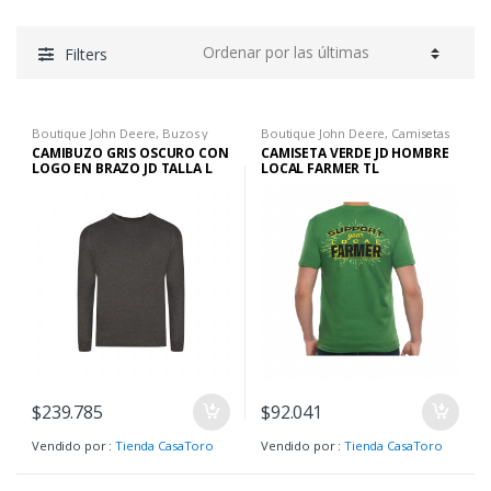
Filters
Boutique John Deere
,
Buzos y
Boutique John Deere
,
Camisetas
Chaquetas H
,
Hombre
,
Ropa H
H
,
Camisetas H
,
Hombre
,
Ropa H
CAMIBUZO GRIS OSCURO CON
CAMISETA VERDE JD HOMBRE
LOGO EN BRAZO JD TALLA L
LOCAL FARMER TL
$
239.785
$
92.041
Vendido por :
Tienda CasaToro
Vendido por :
Tienda CasaToro