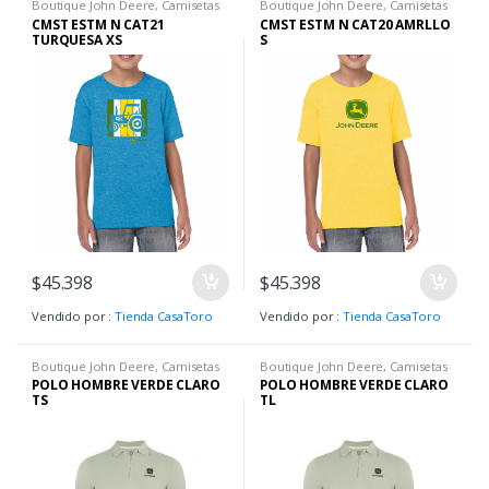
Boutique John Deere
,
Camisetas
Boutique John Deere
,
Camisetas
H
,
Hombre
,
Ropa H
H
,
Hombre
,
Ropa H
CMST ESTM N CAT21
CMST ESTM N CAT20 AMRLLO
TURQUESA XS
S
$
45.398
$
45.398
Vendido por :
Tienda CasaToro
Vendido por :
Tienda CasaToro
Boutique John Deere
,
Camisetas
Boutique John Deere
,
Camisetas
H
,
Hombre
,
Ropa H
H
,
Camisetas H
,
Hombre
,
Ropa H
POLO HOMBRE VERDE CLARO
POLO HOMBRE VERDE CLARO
TS
TL