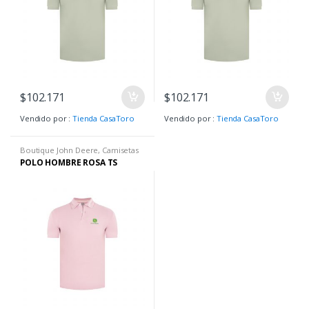
$
102.171
$
102.171
Vendido por :
Tienda CasaToro
Vendido por :
Tienda CasaToro
Boutique John Deere
,
Camisetas
H
,
Camisetas H
,
Hombre
,
Ropa H
POLO HOMBRE ROSA TS