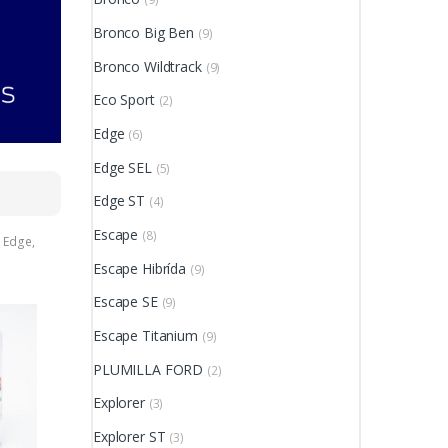
Bronco Big Ben
(9)
Bronco Wildtrack
(9)
Eco Sport
(2)
Edge
(6)
Edge SEL
(5)
Edge ST
(4)
Escape
(8)
,
Edge
,
Escape Hibrída
(9)
Escape SE
(9)
Escape Titanium
(9)
PLUMILLA FORD
(2)
Explorer
(3)
Explorer ST
(3)