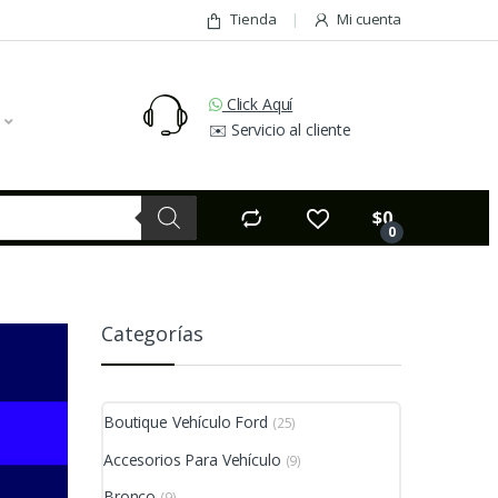
Tienda
Mi cuenta
Click Aquí
✉️ Servicio al cliente
$
0
0
Categorías
Boutique Vehículo Ford
(25)
Accesorios Para Vehículo
(9)
Bronco
(9)