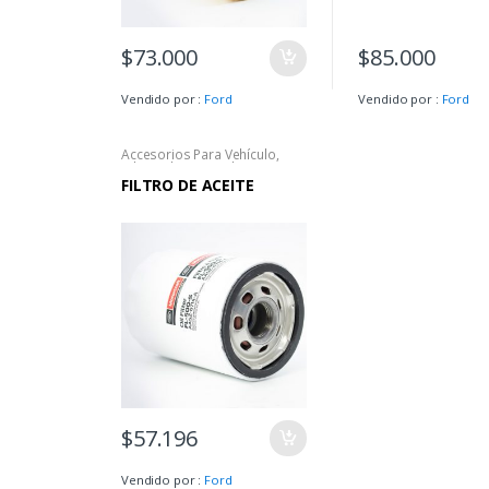
$
73.000
$
85.000
Vendido por :
Ford
Vendido por :
Ford
Accesorios Para Vehículo
,
Edge
,
Edge SEL
,
Edge ST
,
Escape
,
Escape Hibrída
,
FILTRO DE ACEITE
Escape SE
,
Escape Titanium
,
Explorer
,
Explorer ST
$
57.196
Vendido por :
Ford