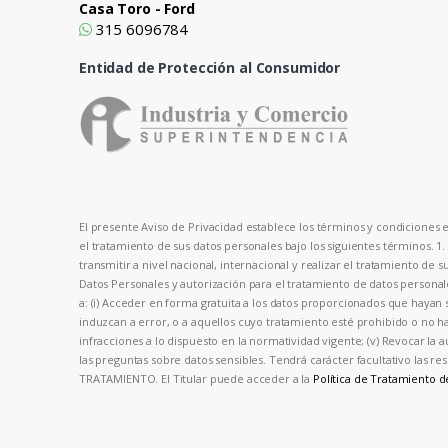
Casa Toro - Ford
315 6096784
Entidad de Protección al Consumidor
El presente Aviso de Privacidad establece los términos y condiciones en
el tratamiento de sus datos personales bajo los siguientes términos. 1
transmitir a nivel nacional, internacional y realizar el tratamiento de 
Datos Personales y autorización para el tratamiento de datos person
a: (i) Acceder en forma gratuita a los datos proporcionados que hayan s
induzcan a error, o a aquellos cuyo tratamiento esté prohibido o no hay
infracciones a lo dispuesto en la normatividad vigente; (v) Revocar la 
las preguntas sobre datos sensibles. Tendrá carácter facultativo las
TRATAMIENTO. El Titular puede acceder a la
Política de Tratamiento 