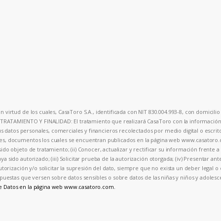
 virtud de los cuales, CasaToro S.A., identificada con NIT 830.004.993-8, con domicilio 
. TRATAMIENTO Y FINALIDAD: El tratamiento que realizará CasaToro con la información p
sus datos personales, comerciales y financieros recolectados por medio digital o escrit
ales, documentos los cuales se encuentran publicados en la página web www.casator
ido objeto de tratamiento; (ii) Conocer, actualizar y rectificar su información frente 
a sido autorizado; (iii) Solicitar prueba de la autorización otorgada; (iv) Presentar an
autorización y/o solicitar la supresión del dato, siempre que no exista un deber legal 
 respuestas que versen sobre datos sensibles o sobre datos de las niñas y niños y ad
de Datos en la página web www.casatoro.com.