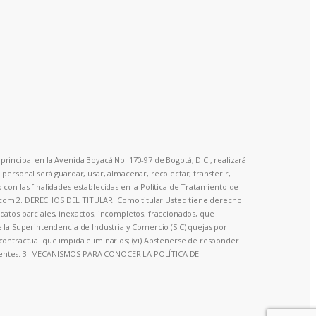
principal en la Avenida Boyacá No. 170-97 de Bogotá, D.C., realizará
ersonal será guardar, usar, almacenar, recolectar, transferir,
o con las finalidades establecidas en la Política de Tratamiento de
o.com 2. DERECHOS DEL TITULAR: Como titular Usted tiene derecho
a datos parciales, inexactos, incompletos, fraccionados, que
te la Superintendencia de Industria y Comercio (SIC) quejas por
o contractual que impida eliminarlos; (vi) Abstenerse de responder
olescentes. 3. MECANISMOS PARA CONOCER LA POLÍTICA DE