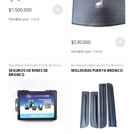
$
1.500.000
Vendido por :
Ford
$
530.000
Vendido por :
Ford
Boutique Vehículo Ford
,
Bronco
,
Boutique Vehículo Ford
,
Bronco
,
Bronco Big Ben
,
Bronco
Bronco Big Ben
,
Bronco
SEGUROS DE RINES DE
MOLDURAS PUERTA BRONCO
Wildtrack
Wildtrack
BRONCO