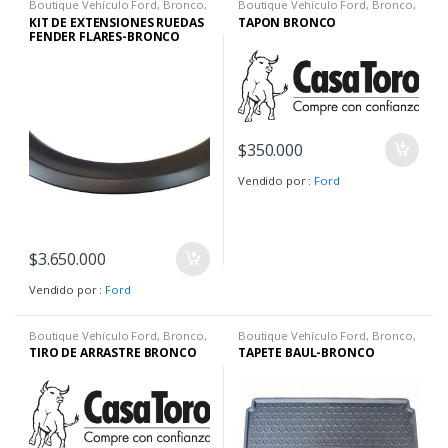
Boutique Vehículo Ford
,
Bronco
,
Boutique Vehículo Ford
,
Bronco
,
Bronco Big Ben
,
Bronco
Bronco Big Ben
,
Bronco
KIT DE EXTENSIONES RUEDAS
TAPON BRONCO
Wildtrack
Wildtrack
FENDER FLARES-BRONCO
$
350.000
Vendido por :
Ford
$
3.650.000
Vendido por :
Ford
Boutique Vehículo Ford
,
Bronco
,
Boutique Vehículo Ford
,
Bronco
,
Bronco Big Ben
,
Bronco
Bronco Big Ben
,
Bronco
TIRO DE ARRASTRE BRONCO
TAPETE BAUL-BRONCO
Wildtrack
Wildtrack