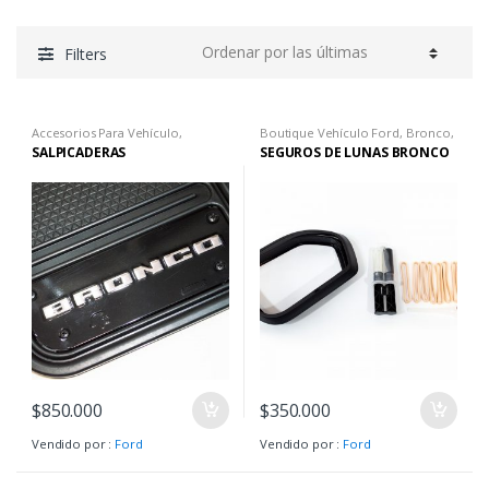
Filters
Accesorios Para Vehículo
,
Boutique Vehículo Ford
,
Bronco
,
Boutique Vehículo Ford
,
Bronco
,
Bronco Big Ben
,
Bronco
SALPICADERAS
SEGUROS DE LUNAS BRONCO
Bronco Big Ben
,
Bronco
Wildtrack
Wildtrack
$
850.000
$
350.000
Vendido por :
Ford
Vendido por :
Ford