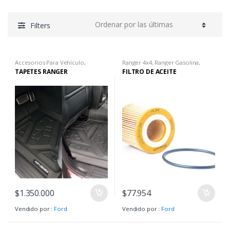
Filters
Accesorios Para Vehículo
,
Ranger 4x4
,
Ranger Gasolina
,
Boutique Vehículo Ford
,
Ranger
Ranger Limited
,
Ranger Raptor
,
TAPETES RANGER
FILTRO DE ACEITE
4x4
,
Ranger Gasolina
,
Ranger
Ranger XLS
,
Ranger XLT
Limited
,
Ranger Raptor
,
Ranger
XLS
,
Ranger XLT
,
Raptor
,
Raptor
F150
$
1.350.000
$
77.954
Vendido por :
Ford
Vendido por :
Ford