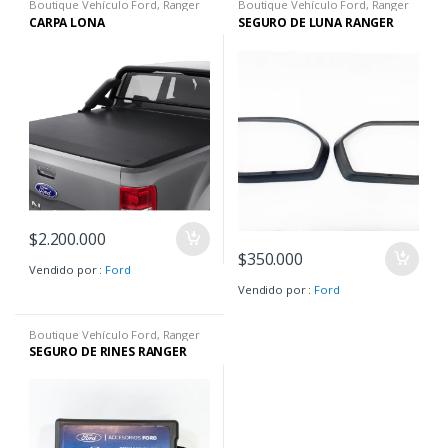
Boutique Vehículo Ford
,
Ranger
Boutique Vehículo Ford
,
Ranger
4x4
,
Ranger Gasolina
,
Ranger
4x4
,
Ranger Gasolina
,
Ranger
CARPA LONA
SEGURO DE LUNA RANGER
Limited
,
Ranger Raptor
,
Ranger
Limited
,
Ranger Raptor
,
Ranger
XLS
,
Ranger XLT
,
Raptor
,
Raptor
XLS
,
Ranger XLT
,
Raptor
,
Raptor
F150
F150
$
2.200.000
$
350.000
Vendido por :
Ford
Vendido por :
Ford
Boutique Vehículo Ford
,
Ranger
4x4
,
Ranger Gasolina
,
Ranger
SEGURO DE RINES RANGER
Limited
,
Ranger Raptor
,
Ranger
XLS
,
Ranger XLT
,
Raptor
,
Raptor
F150