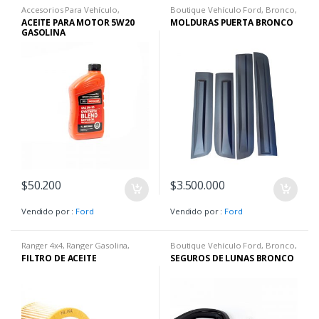
Accesorios Para Vehículo
,
Boutique Vehículo Ford
,
Bronco
,
Boutique Vehículo Ford
Bronco Big Ben
,
Bronco
ACEITE PARA MOTOR 5W20
MOLDURAS PUERTA BRONCO
Wildtrack
GASOLINA
$
50.200
$
3.500.000
Vendido por :
Ford
Vendido por :
Ford
Ranger 4x4
,
Ranger Gasolina
,
Boutique Vehículo Ford
,
Bronco
,
Ranger Limited
,
Ranger Raptor
,
Bronco Big Ben
,
Bronco
FILTRO DE ACEITE
SEGUROS DE LUNAS BRONCO
Ranger XLS
,
Ranger XLT
Wildtrack