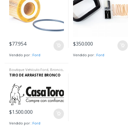
$
77.954
$
350.000
Vendido por :
Ford
Vendido por :
Ford
Boutique Vehículo Ford
,
Bronco
,
Bronco Big Ben
,
Bronco
TIRO DE ARRASTRE BRONCO
Wildtrack
$
1.500.000
Vendido por :
Ford