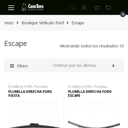
S
S
k
k
0
i
i
Inicio
Boutique Vehículo Ford
Escape
p
p
t
t
o
o
Escape
n
c
Mostrando todos los resultados 10
a
o
v
n
i
t
Filters
g
e
a
n
t
t
PLUMILLA FORD
,
Plumillas
,
PLUMILLA FORD
,
Plumillas
,
i
Repuestos
Repuestos
PLUMILLA DERECHA FORD
PLUMILLA DERECHA FORD
o
FIESTA
ESCAPE
n