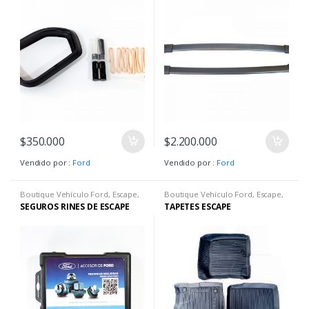
$
350.000
$
2.200.000
Vendido por :
Ford
Vendido por :
Ford
Boutique Vehículo Ford
,
Escape
,
Boutique Vehículo Ford
,
Escape
,
Escape Hibrída
,
Escape SE
,
Escape
Escape Hibrída
,
Escape SE
,
Escape
SEGUROS RINES DE ESCAPE
TAPETES ESCAPE
Titanium
Titanium