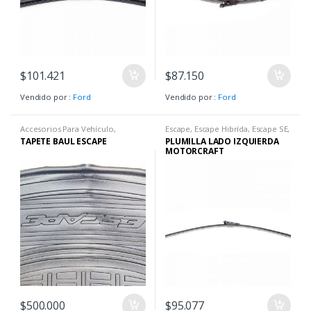
$
101.421
$
87.150
Vendido por :
Ford
Vendido por :
Ford
Accesorios Para Vehículo
,
Escape
,
Escape Hibrída
,
Escape SE
,
Boutique Vehículo Ford
,
Escape
,
Escape Titanium
TAPETE BAUL ESCAPE
PLUMILLA LADO IZQUIERDA
Escape Hibrída
,
Escape SE
,
Escape
MOTORCRAFT
Titanium
$
500.000
$
95.077