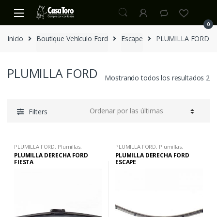
S
S
k
k
0
i
i
Inicio
Boutique Vehículo Ford
Escape
PLUMILLA FORD
p
p
t
t
o
o
PLUMILLA FORD
n
c
Mostrando todos los resultados 2
a
o
v
n
i
t
Filters
g
e
a
n
t
t
PLUMILLA FORD
,
Plumillas
,
PLUMILLA FORD
,
Plumillas
,
i
Repuestos
Repuestos
PLUMILLA DERECHA FORD
PLUMILLA DERECHA FORD
o
FIESTA
ESCAPE
n