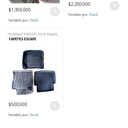
$
2.200.000
$
1.350.000
Vendido por :
Ford
Vendido por :
Ford
Boutique Vehículo Ford
,
Escape
,
Escape Hibrída
,
Escape SE
,
Escape
TAPETES ESCAPE
Titanium
$
500.000
Vendido por :
Ford