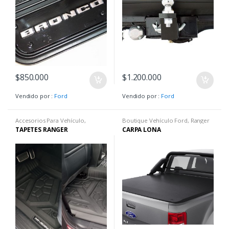
$
850.000
$
1.200.000
Vendido por :
Ford
Vendido por :
Ford
Accesorios Para Vehículo
,
Boutique Vehículo Ford
,
Ranger
Boutique Vehículo Ford
,
Ranger
4x4
,
Ranger Gasolina
,
Ranger
TAPETES RANGER
CARPA LONA
4x4
,
Ranger Gasolina
,
Ranger
Limited
,
Ranger Raptor
,
Ranger
Limited
,
Ranger Raptor
,
Ranger
XLS
,
Ranger XLT
,
Raptor
,
Raptor
XLS
,
Ranger XLT
,
Raptor
,
Raptor
F150
F150