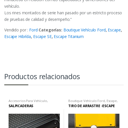
vehículo.
Los rines montados de serie han pasado por un estricto proceso
de pruebas de calidad y desempeño.”
Vendido por :
Ford
Categorías:
Boutique Vehículo Ford
,
Escape
,
Escape Hibrída
,
Escape SE
,
Escape Titanium
Productos relacionados
Accesorios Para Vehículo
,
Boutique Vehículo Ford
,
Escape
,
Boutique Vehículo Ford
,
Bronco
,
Escape Hibrída
,
Escape SE
,
Escape
SALPICADERAS
TIRO DE ARRASTRE -ESCAPE
Bronco Big Ben
,
Bronco
Titanium
Wildtrack