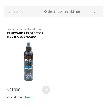
Filters
Boutique Vehículos Mazda
,
Embellecimiento interior
RENOVADOR PROTECTOR
MULTI-USOS MAZDA
$
21.900
Vendido por :
Mazda