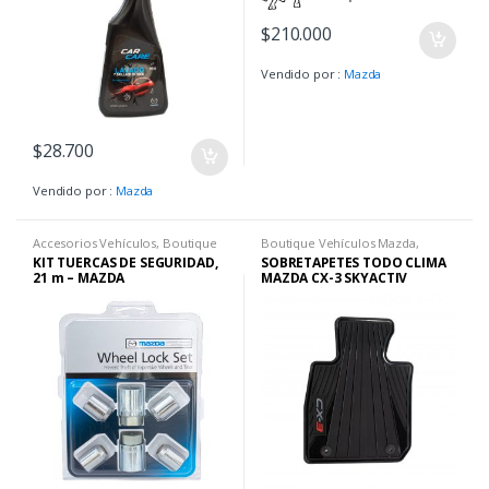
$
210.000
Vendido por :
Mazda
$
28.700
Vendido por :
Mazda
Accesorios Vehículos
,
Boutique
Boutique Vehículos Mazda
,
Vehículos Mazda
Tapetes Mazda
KIT TUERCAS DE SEGURIDAD,
SOBRETAPETES TODO CLIMA
21 m – MAZDA
MAZDA CX-3 SKYACTIV