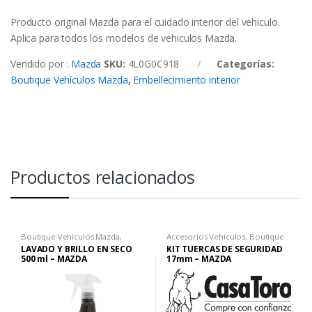
Producto original Mazda para el cuidado interior del vehiculo.
Aplica para todos los modelos de vehiculos Mazda.
Vendido por :
Mazda
SKU:
4L0G0C918
Categorías:
Boutique Vehículos Mazda
,
Embellecimiento interior
Productos relacionados
Boutique Vehículos Mazda
,
Accesorios Vehículos
,
Boutique
Embellecimiento Exterior
Vehículos Mazda
LAVADO Y BRILLO EN SECO
KIT TUERCAS DE SEGURIDAD
500 ml – MAZDA
17mm – MAZDA