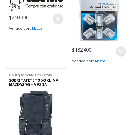
$
210.000
Vendido por :
Mazda
$
182.400
Vendido por :
Mazda
Boutique Vehículos Mazda
,
Tapetes Mazda
SOBRETAPETE TODO CLIMA
MAZDA3 7G – MAZDA