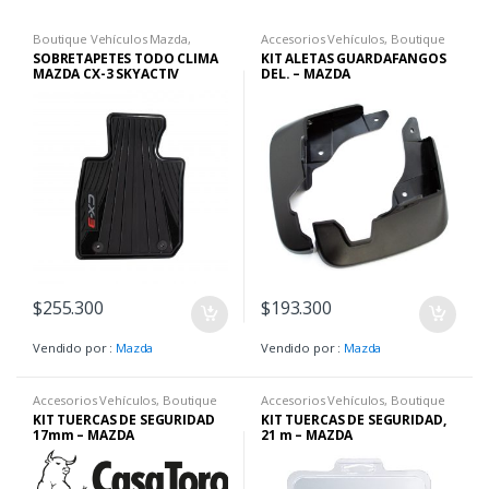
Boutique Vehículos Mazda
,
Accesorios Vehículos
,
Boutique
Tapetes Mazda
Vehículos Mazda
SOBRETAPETES TODO CLIMA
KIT ALETAS GUARDAFANGOS
MAZDA CX-3 SKYACTIV
DEL. – MAZDA
$
255.300
$
193.300
Vendido por :
Mazda
Vendido por :
Mazda
Accesorios Vehículos
,
Boutique
Accesorios Vehículos
,
Boutique
Vehículos Mazda
Vehículos Mazda
KIT TUERCAS DE SEGURIDAD
KIT TUERCAS DE SEGURIDAD,
17mm – MAZDA
21 m – MAZDA