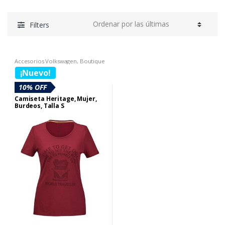
Filters
Accesorios Volkswagen
,
Boutique
Volkswagen
,
SECCION BOUTIQUE
¡Nuevo!
DIA DE LA MUJER
,
sombrillas
10% OFF
Camiseta Heritage, Mujer,
Burdeos, Talla S