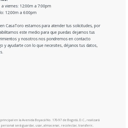
 a viernes: 12:00m a 7:00pm
o: 12:00m a 6:00pm
 en CasaToro estamos para atender tus solicitudes, por
abilitamos este medio para que puedas dejarnos tus
rimientos y nosotros nos pondremos en contacto
go y ayudarte con lo que necesites, déjanos tus datos,
s.
principal en la Avenida Boyacá No. 170-97 de Bogotá, D.C., realizará
ersonal será guardar, usar, almacenar, recolectar, transferir,