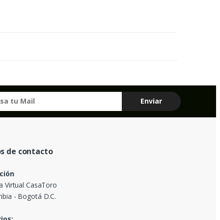
s de contacto
ción
a Virtual CasaToro
bia - Bogotá D.C.
ios: