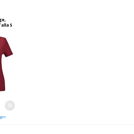
DIA DE
ge,
alla S
agen