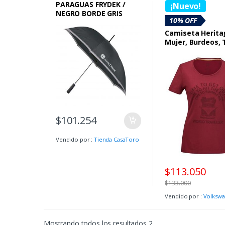
SECCION BOUTIQUE 
PARAGUAS FRYDEK /
¡Nuevo!
LA MUJER
,
sombrillas
NEGRO BORDE GRIS
10% OFF
Camiseta Herita
Mujer, Burdeos, T
$
101.254
Vendido por :
Tienda CasaToro
$
113.050
$
133.000
Vendido por :
Volksw
Mostrando todos los resultados 2