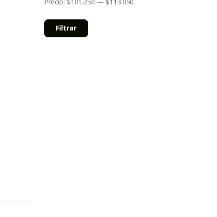
Precio:
$101.250
—
$113.050
Filtrar