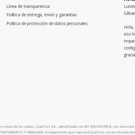
Línea de transparencia
Lunes
Sábad
Política de entrega, envío y garantías
Política de protección de datos personales
Hola,
eso h
reque
conti
gracia
 virtud de los cuales, CasaToro S.A., identificada con NIT 830.004.993-8, con domicilio 
. TRATAMIENTO Y FINALIDAD: El tratamiento que realizará CasaToro con la información p