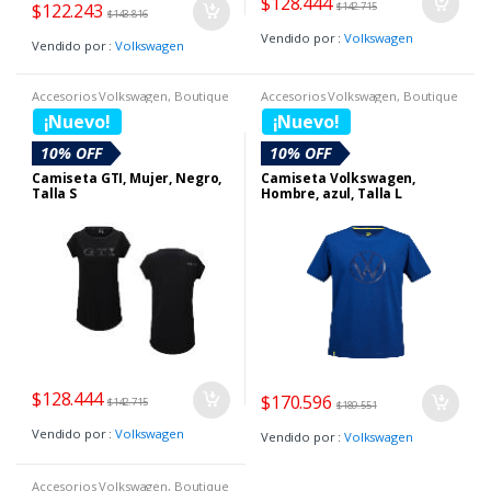
$
128.444
$
122.243
$
142.715
$
143.816
Vendido por :
Volkswagen
Vendido por :
Volkswagen
Accesorios Volkswagen
,
Boutique
Accesorios Volkswagen
,
Boutique
Volkswagen
,
Camisetas
Volkswagen
,
Camisetas
¡Nuevo!
¡Nuevo!
10% OFF
10% OFF
Camiseta GTI, Mujer, Negro,
Camiseta Volkswagen,
Talla S
Hombre, azul, Talla L
$
128.444
$
170.596
$
142.715
$
189.551
Vendido por :
Volkswagen
Vendido por :
Volkswagen
Accesorios Volkswagen
,
Boutique