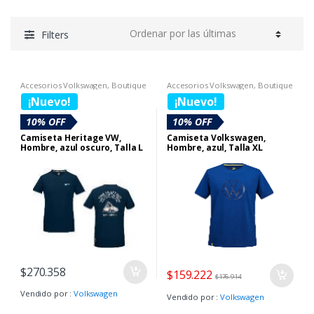
Filters
Accesorios Volkswagen
,
Boutique
Accesorios Volkswagen
,
Boutique
Volkswagen
,
Camisetas
Volkswagen
,
Camisetas
¡Nuevo!
¡Nuevo!
10% OFF
10% OFF
Camiseta Heritage VW,
Camiseta Volkswagen,
Hombre, azul oscuro, Talla L
Hombre, azul, Talla XL
$
270.358
$
159.222
$
176.914
Vendido por :
Volkswagen
Vendido por :
Volkswagen