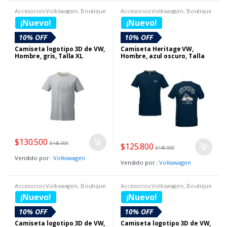
Accesorios Volkswagen
,
Boutique
Accesorios Volkswagen
,
Boutique
Volkswagen
,
Camisetas
Volkswagen
,
Camisetas
¡Nuevo!
¡Nuevo!
10% OFF
10% OFF
Camiseta logotipo 3D de VW,
Camiseta Heritage VW,
Hombre, gris, Talla XL
Hombre, azul oscuro, Talla
XL
$
130.500
$
145.000
$
125.800
$
148.000
Vendido por :
Volkswagen
Vendido por :
Volkswagen
Accesorios Volkswagen
,
Boutique
Accesorios Volkswagen
,
Boutique
Volkswagen
,
Camisetas
,
SECCION
Volkswagen
,
Camisetas
¡Nuevo!
¡Nuevo!
BOUTIQUE DIA DE LA MUJER
10% OFF
10% OFF
Camiseta logotipo 3D de VW,
Camiseta logotipo 3D de VW,