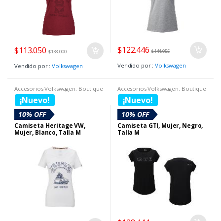
$
122.446
$
113.050
$
144.055
$
133.000
Vendido por :
Volkswagen
Vendido por :
Volkswagen
Accesorios Volkswagen
,
Boutique
Accesorios Volkswagen
,
Boutique
Volkswagen
,
Camisetas
,
SECCION
Volkswagen
,
Camisetas
¡Nuevo!
¡Nuevo!
BOUTIQUE DIA DE LA MUJER
10% OFF
10% OFF
Camiseta Heritage VW,
Camiseta GTI, Mujer, Negro,
Mujer, Blanco, Talla M
Talla M