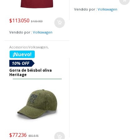
Vendido por :
Volkswagen
$
113.050
$
133.000
Vendido por :
Volkswagen
Accesorios Volkswagen
,
Boutique Volkswagen
,
Gorras VW
¡Nuevo!
10% OFF
Gorra de béisbol oliva
Heritage
$
77.236
$
85.818