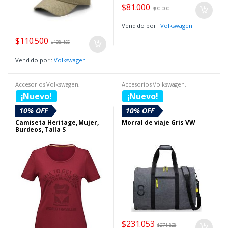
$
81.000
$
90.000
Vendido por :
Volkswagen
$
110.500
$
138.155
Vendido por :
Volkswagen
Accesorios Volkswagen
,
Accesorios Volkswagen
,
Boutique Volkswagen
,
SECCION
Boutique Volkswagen
,
Maletas y
¡Nuevo!
¡Nuevo!
BOUTIQUE DIA DE LA MUJER
,
Morrales
,
SECCION BOUTIQUE
sombrillas
DIA DE LA MUJER
10% OFF
10% OFF
Camiseta Heritage, Mujer,
Morral de viaje Gris VW
Burdeos, Talla S
$
231.053
$
271.828