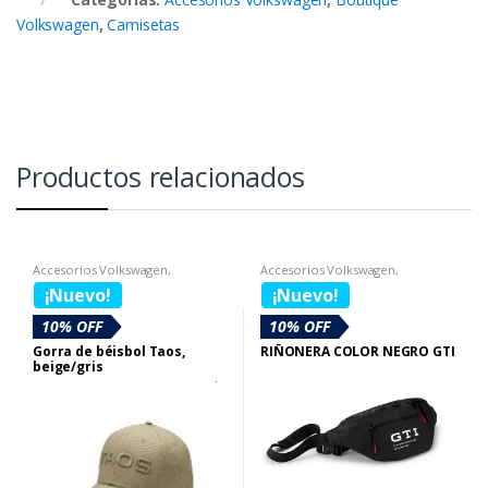
Volkswagen
,
Camisetas
Productos relacionados
Accesorios Volkswagen
,
Accesorios Volkswagen
,
Boutique Volkswagen
,
Gorras
Boutique Volkswagen
,
Gorras VW
¡Nuevo!
¡Nuevo!
VW
,
SECCION BOUTIQUE DIA DE
LA MUJER
10% OFF
10% OFF
Gorra de béisbol Taos,
RIÑONERA COLOR NEGRO GTI
beige/gris