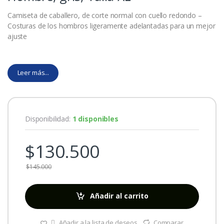
Camiseta de caballero, de corte normal con cuello redondo –
Costuras de los hombros ligeramente adelantadas para un mejor
ajuste
Leer más...
Disponibilidad:
1 disponibles
$
130.500
$
145.000
Añadir al carrito
Añadir a la lista de deseos
Comparar