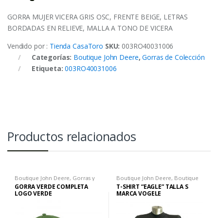
GORRA MUJER VICERA GRIS OSC, FRENTE BEIGE, LETRAS
BORDADAS EN RELIEVE, MALLA A TONO DE VICERA
Vendido por :
Tienda CasaToro
SKU:
003RO40031006
Categorías:
Boutique John Deere
,
Gorras de Colección
Etiqueta:
003RO40031006
Productos relacionados
Boutique John Deere
,
Gorras y
Boutique John Deere
,
Boutique
Sombreros
,
Hombre
John Deere
,
Camisetas H
GORRA VERDE COMPLETA
T-SHIRT “EAGLE” TALLA S
LOGO VERDE
MARCA VOGELE