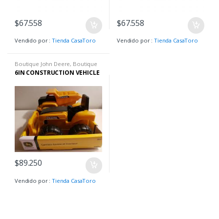
$
67.558
$
67.558
Vendido por :
Tienda CasaToro
Vendido por :
Tienda CasaToro
Boutique John Deere
,
Boutique
John Deere
6IN CONSTRUCTION VEHICLE
$
89.250
Vendido por :
Tienda CasaToro