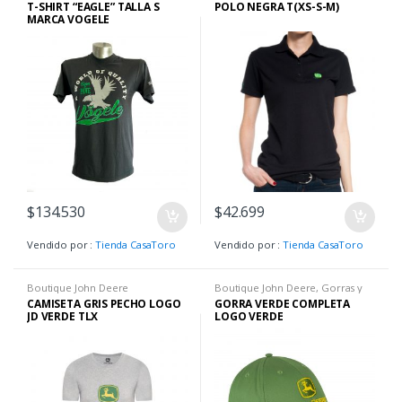
John Deere
,
Camisetas H
John Deere
,
Camisetas H
T-SHIRT “EAGLE” TALLA S
POLO NEGRA T(XS-S-M)
MARCA VOGELE
$
134.530
$
42.699
Vendido por :
Tienda CasaToro
Vendido por :
Tienda CasaToro
Boutique John Deere
Boutique John Deere
,
Gorras y
Sombreros
,
Hombre
CAMISETA GRIS PECHO LOGO
GORRA VERDE COMPLETA
JD VERDE TLX
LOGO VERDE