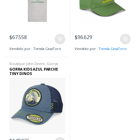
$
67.558
$
96.629
Vendido por : Tienda CasaToro
Vendido por :
Tienda CasaToro
Boutique John Deere
,
Gorras
Kids
GORRA KIDS AZUL PARCHE
TINY DINOS