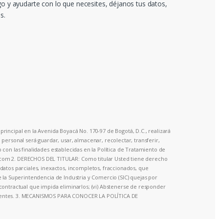
go y ayudarte con lo que necesites, déjanos tus datos,
s.
principal en la Avenida Boyacá No. 170-97 de Bogotá, D.C., realizará
ersonal será guardar, usar, almacenar, recolectar, transferir,
o con las finalidades establecidas en la Política de Tratamiento de
o.com 2. DERECHOS DEL TITULAR: Como titular Usted tiene derecho
a datos parciales, inexactos, incompletos, fraccionados, que
te la Superintendencia de Industria y Comercio (SIC) quejas por
o contractual que impida eliminarlos; (vi) Abstenerse de responder
olescentes. 3. MECANISMOS PARA CONOCER LA POLÍTICA DE