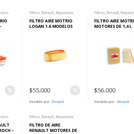
estos
Filtros
,
Renault
,
Repuestos
Filtros
,
Renault
,
Repues
TRIO
FILTRO AIRE MOTRIO
FILTRO AIRE MOTR
–
LOGAN 1.6 MODELOS
MOTORES DE 1,4 L
–
ANTERIORES AL 2016 ( 8
16VALVULAS – 1,6 L
V
VALVULAS )
– 2.0 L 16V
$
55.000
$
56.000
Vendido por :
Renault
Vendido por :
Renault
estos
Filtros
,
Renault
,
Repuestos
AULT
FILTRO DE AIRE
OROCH –
RENAULT MOTORES DE