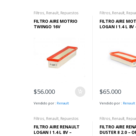
Filtros
,
Renault
,
Repuestos
Filtros
,
Renault
,
Repu
FILTRO AIRE MOTRIO
FILTRO AIRE MO
TWINGO 16V
LOGAN I 1.4 L 8V 
LOGAN II 1.6L 8V 
SANDERO II 1.6 8
$
56.000
$
65.000
Vendido por :
Renault
Vendido por :
Renault
Filtros
,
Renault
,
Repuestos
Filtros
,
Renault
,
Repu
FILTRO AIRE RENAULT
FILTRO AIRE REN
LOGAN I 1.4 L 8V –
DUSTER II 2.0 – 