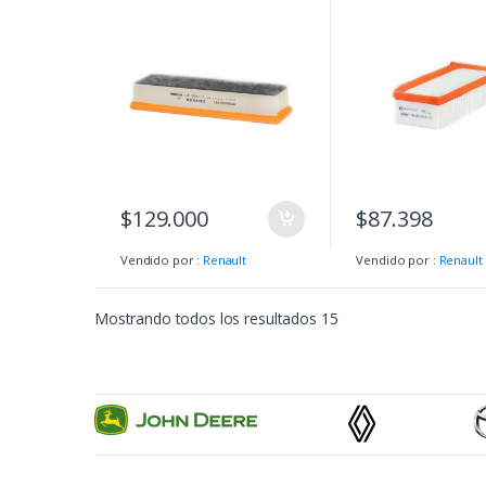
LOGAN II 1.6L 8V –
CAPTUR – SANDE
SANDERO II 1.6 8V
$
129.000
$
87.398
Vendido por :
Renault
Vendido por :
Renault
Mostrando todos los resultados 15