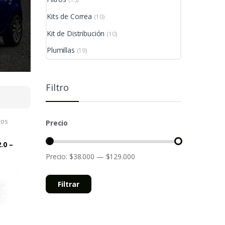
Kits de Correa
(10)
Kit de Distribución
(10)
Plumillas
(19)
Filtro
tos
Precio
.0 –
 –
Precio:
$38.000
—
$129.000
 RS
Filtrar