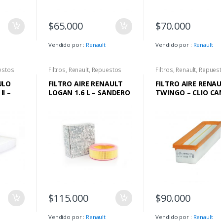
$
65.000
$
70.000
Vendido por :
Renault
Vendido por :
Renault
estos
Filtros
,
Renault
,
Repuestos
Filtros
,
Renault
,
Repues
ULO
FILTRO AIRE RENAULT
FILTRO AIRE RENA
I –
LOGAN 1.6 L – SANDERO
TWINGO – CLIO C
EPWAY
1.6L MODELOS
– CLIO STYLE
ANTERIORES AL 2016 ( 8
VALVULAS )
$
115.000
$
90.000
Vendido por :
Renault
Vendido por :
Renault