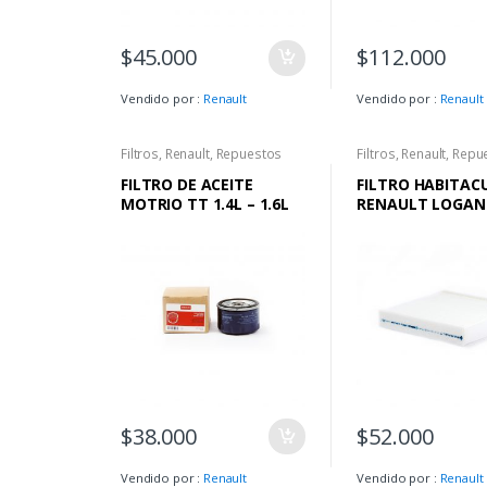
$
45.000
$
112.000
Vendido por :
Renault
Vendido por :
Renault
Filtros
,
Renault
,
Repuestos
Filtros
,
Renault
,
Repu
FILTRO DE ACEITE
FILTRO HABITAC
MOTRIO TT 1.4L – 1.6L
RENAULT LOGAN I
SANDERO II – ST
II
$
38.000
$
52.000
Vendido por :
Renault
Vendido por :
Renault