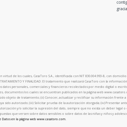
conti
gracia
 virtud de los cuales, CasaToro S.A., identificada con NIT 830.004.993-8, con domicilio 
. TRATAMIENTO Y FINALIDAD: El tratamiento que realizará CasaToro con la información p
sus datos personales, comerciales y financieros recolectados por medio digital o escrit
ales, documentos los cuales se encuentran publicados en la página web www.casator
ido objeto de tratamiento; (ii) Conocer, actualizar y rectificar su información frente 
a sido autorizado; (iii) Solicitar prueba de la autorización otorgada; (iv) Presentar an
autorización y/o solicitar la supresión del dato, siempre que no exista un deber legal 
 respuestas que versen sobre datos sensibles o sobre datos de las niñas y niños y ad
de Datos en la página web www.casatoro.com.