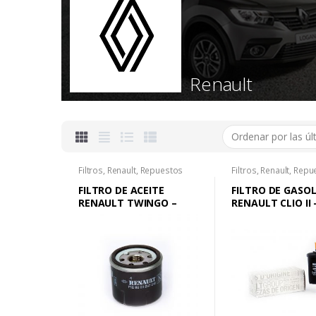
Renault
Filtros
,
Renault
,
Repuestos
Filtros
,
Renault
,
Repu
FILTRO DE ACEITE
FILTRO DE GASO
RENAULT TWINGO –
RENAULT CLIO II 
CLIO CAMPUS – CLIO
MEGANE I – NUE
STYLE
SYMBOL – TWIN