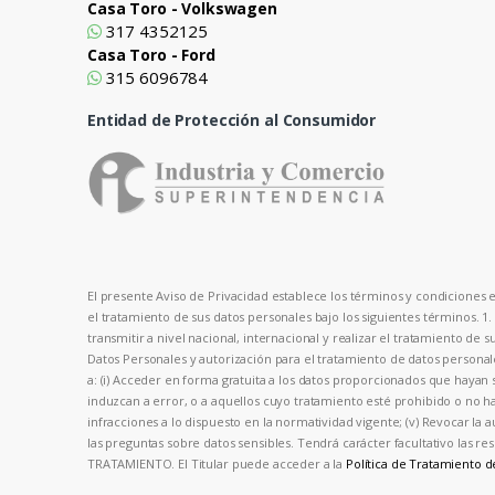
Casa Toro - Volkswagen
317 4352125
Casa Toro - Ford
315 6096784
Entidad de Protección al Consumidor
El presente Aviso de Privacidad establece los términos y condiciones en
el tratamiento de sus datos personales bajo los siguientes términos. 1
transmitir a nivel nacional, internacional y realizar el tratamiento de 
Datos Personales y autorización para el tratamiento de datos person
a: (i) Acceder en forma gratuita a los datos proporcionados que hayan s
induzcan a error, o a aquellos cuyo tratamiento esté prohibido o no hay
infracciones a lo dispuesto en la normatividad vigente; (v) Revocar la 
las preguntas sobre datos sensibles. Tendrá carácter facultativo las
TRATAMIENTO. El Titular puede acceder a la
Política de Tratamiento 