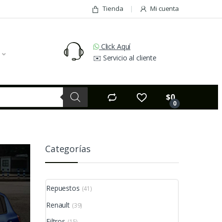
Tienda
Mi cuenta
Click Aquí
✉️ Servicio al cliente
$
0
0
Categorías
Repuestos
(41)
Renault
(39)
Filtros
(15)