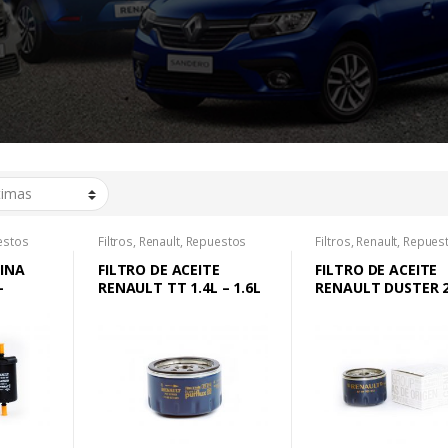
estos
Filtros
,
Renault
,
Repuestos
Filtros
,
Renault
,
Repues
LINA
FILTRO DE ACEITE
FILTRO DE ACEITE
–
RENAULT TT 1.4L – 1.6L
RENAULT DUSTER 2
VO
SCENIC II – CAPTUR
GO
OROCH – SANDERO