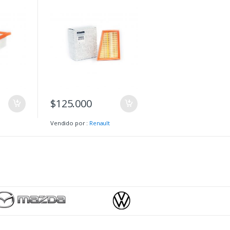
RO RS
1,4 L 16VALVULAS – 1,6 L
16V – 2.0 L 16V
$
125.000
Vendido por :
Renault