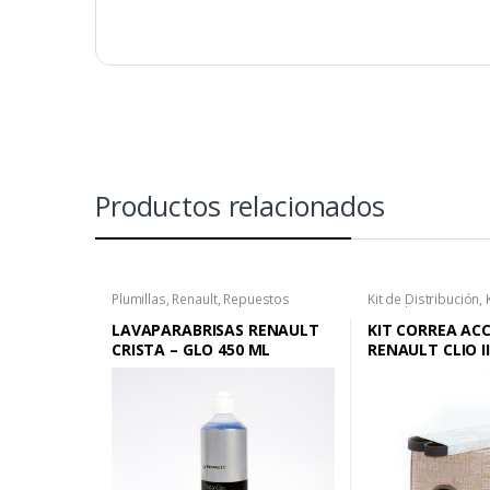
Productos relacionados
Plumillas
,
Renault
,
Repuestos
Kit de Distribución
,
Renault
,
Repuestos
LAVAPARABRISAS RENAULT
KIT CORREA AC
CRISTA – GLO 450 ML
RENAULT CLIO II
SYMBOL 1.4 – CLI
SYMBOL 1.6 – K
MEGANE I 1.6 – S