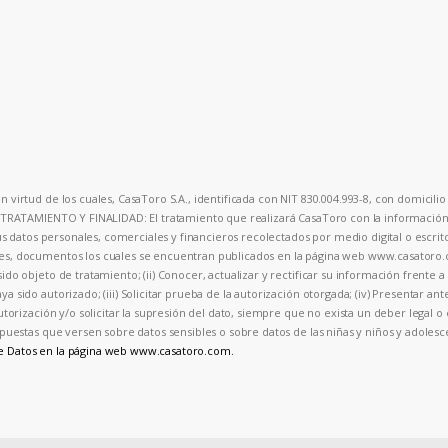
 virtud de los cuales, CasaToro S.A., identificada con NIT 830.004.993-8, con domicilio 
. TRATAMIENTO Y FINALIDAD: El tratamiento que realizará CasaToro con la información p
sus datos personales, comerciales y financieros recolectados por medio digital o escrit
ales, documentos los cuales se encuentran publicados en la página web www.casator
ido objeto de tratamiento; (ii) Conocer, actualizar y rectificar su información frente 
a sido autorizado; (iii) Solicitar prueba de la autorización otorgada; (iv) Presentar an
autorización y/o solicitar la supresión del dato, siempre que no exista un deber legal 
 respuestas que versen sobre datos sensibles o sobre datos de las niñas y niños y ad
de Datos en la página web www.casatoro.com.