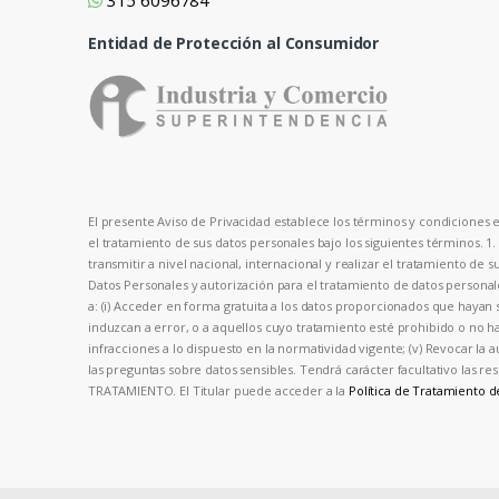
315 6096784
Entidad de Protección al Consumidor
El presente Aviso de Privacidad establece los términos y condiciones en
el tratamiento de sus datos personales bajo los siguientes términos. 1
transmitir a nivel nacional, internacional y realizar el tratamiento de 
Datos Personales y autorización para el tratamiento de datos person
a: (i) Acceder en forma gratuita a los datos proporcionados que hayan s
induzcan a error, o a aquellos cuyo tratamiento esté prohibido o no hay
infracciones a lo dispuesto en la normatividad vigente; (v) Revocar la 
las preguntas sobre datos sensibles. Tendrá carácter facultativo las
TRATAMIENTO. El Titular puede acceder a la
Política de Tratamiento 