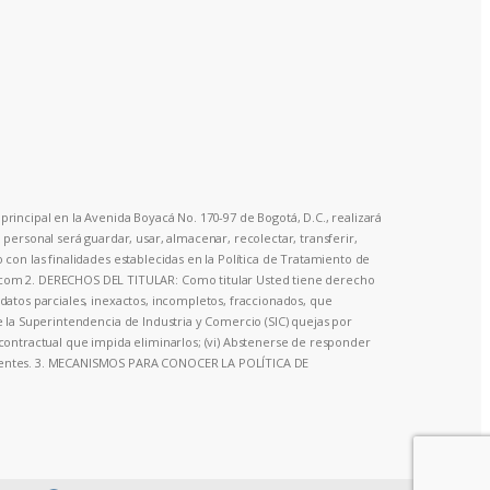
principal en la Avenida Boyacá No. 170-97 de Bogotá, D.C., realizará
ersonal será guardar, usar, almacenar, recolectar, transferir,
o con las finalidades establecidas en la Política de Tratamiento de
o.com 2. DERECHOS DEL TITULAR: Como titular Usted tiene derecho
a datos parciales, inexactos, incompletos, fraccionados, que
te la Superintendencia de Industria y Comercio (SIC) quejas por
o contractual que impida eliminarlos; (vi) Abstenerse de responder
olescentes. 3. MECANISMOS PARA CONOCER LA POLÍTICA DE