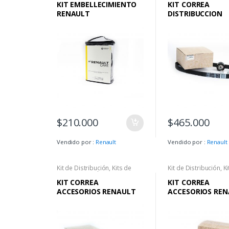
KIT EMBELLECIMIENTO
KIT CORREA
RENAULT
DISTRIBUCCION
RENAULT ORIGIN
MEGANE II 1.6 – 2
SCENIC II
$
210.000
$
465.000
Vendido por :
Renault
Vendido por :
Renault
Kit de Distribución
,
Kits de
Kit de Distribución
,
Ki
Correa
,
Renault
,
Repuestos
Correa
KIT CORREA
KIT CORREA
ACCESORIOS RENAULT
ACCESORIOS RE
STEPWAY – LOGAN I 1.4
SANDERO – DUSTE
/ LOGAN II 16V /
– STEPWAY – LO
SANDERO II 16V
NUEVO SYMBOL