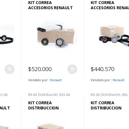
KIT CORREA
KIT CORREA
ACCESORIOS RENAULT
ACCESORIOS RENA
AL
CLIO II 1.4 – SYMBOL 1.4
DUSTER I 2.0 – DUST
.0 –
– CLIO II 1.6 – SYMBOL
2.0 – OROCH – CA
1.6 – KANGOO 1.6 –
MEGANE I 1.6 – SCENIC I
1.6
$
520.000
$
440.570
Vendido por :
Renault
Vendido por :
Renault
ts de
Kit de Distribución
,
Kits de
Kit de Distribución
,
Kits
Correa
Correa
KIT CORREA
KIT CORREA
NAULT
DISTRIBUCCION
DISTRIBUCCION
R 1.6
RENAULT ORIGINAL
RENAULT ORIGINA
GAN –
DUSTER 2.0
SANDERO Y LOGAN
VALVULAS