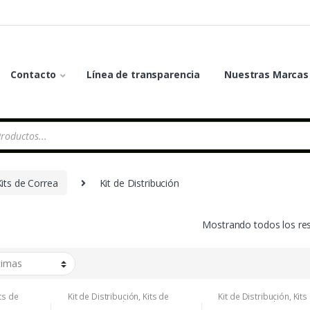
Contacto
Línea de transparencia
Nuestras Marcas
Kits de Correa
Kit de Distribución
Mostrando todos los re
ts de
Kit de Distribución
,
Kits de
Kit de Distribución
,
Kits
Correa
,
Renault
,
Repuestos
Correa
,
Renault
,
Repues