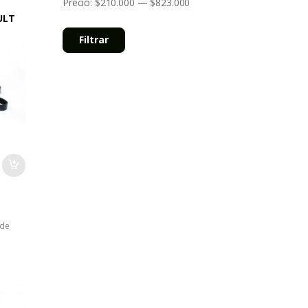
Precio:
$210.000
—
$823.000
ULT
ER II
Filtrar
PTUR
 de
L
 8