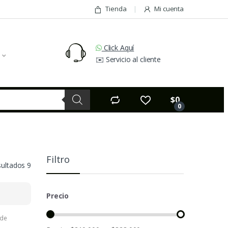
Tienda
Mi cuenta
Click Aquí
✉️ Servicio al cliente
$
0
0
Filtro
sultados 9
Precio
 de
tos