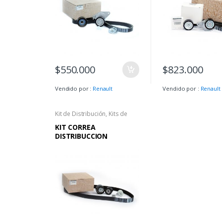
$
550.000
$
823.000
Vendido por :
Renault
Vendido por :
Renault
Kit de Distribución
,
Kits de
Correa
KIT CORREA
DISTRIBUCCION
RENAULT ORIGINAL
PARA MOTORES DE 1.4 L
– 1.6 L 16 VALVULAS