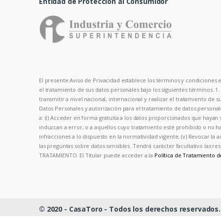
Entidad de Protección al Consumidor
El presente Aviso de Privacidad establece los términos y condiciones en
el tratamiento de sus datos personales bajo los siguientes términos. 1
transmitir a nivel nacional, internacional y realizar el tratamiento de 
Datos Personales y autorización para el tratamiento de datos person
a: (i) Acceder en forma gratuita a los datos proporcionados que hayan s
induzcan a error, o a aquellos cuyo tratamiento esté prohibido o no hay
infracciones a lo dispuesto en la normatividad vigente; (v) Revocar la 
las preguntas sobre datos sensibles. Tendrá carácter facultativo las
TRATAMIENTO. El Titular puede acceder a la
Política de Tratamiento 
© 2020 - CasaToro - Todos los derechos reservados.