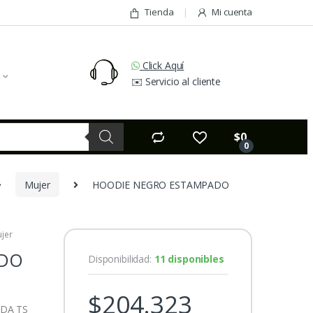
Tienda
Mi cuenta
Click Aquí
✉️ Servicio al cliente
$
0
0
Mujer
HOODIE NEGRO ESTAMPADO
jer
ADO
Disponibilidad:
11 disponibles
$
204.323
DA TS