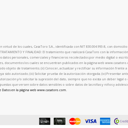
 virtud de los cuales, CasaToro S.A., identificada con NIT 830.004.993-8, con domicilio 
. TRATAMIENTO Y FINALIDAD: El tratamiento que realizará CasaToro con la información p
sus datos personales, comerciales y financieros recolectados por medio digital o escrit
ales, documentos los cuales se encuentran publicados en la página web www.casator
ido objeto de tratamiento; (ii) Conocer, actualizar y rectificar su información frente 
a sido autorizado; (iii) Solicitar prueba de la autorización otorgada; (iv) Presentar an
autorización y/o solicitar la supresión del dato, siempre que no exista un deber legal 
 respuestas que versen sobre datos sensibles o sobre datos de las niñas y niños y ad
de Datos en la página web www.casatoro.com.