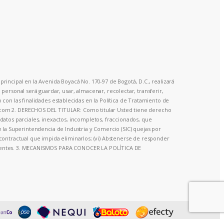
principal en la Avenida Boyacá No. 170-97 de Bogotá, D.C., realizará
ersonal será guardar, usar, almacenar, recolectar, transferir,
o con las finalidades establecidas en la Política de Tratamiento de
o.com 2. DERECHOS DEL TITULAR: Como titular Usted tiene derecho
a datos parciales, inexactos, incompletos, fraccionados, que
te la Superintendencia de Industria y Comercio (SIC) quejas por
o contractual que impida eliminarlos; (vi) Abstenerse de responder
olescentes. 3. MECANISMOS PARA CONOCER LA POLÍTICA DE