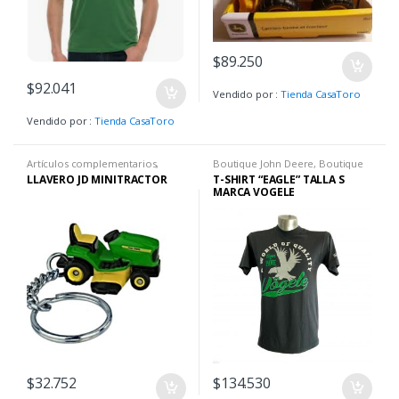
$
89.250
$
92.041
Vendido por :
Tienda CasaToro
Vendido por :
Tienda CasaToro
Artículos complementarios
,
Boutique John Deere
,
Boutique
Boutique John Deere
,
Llaveros
,
John Deere
,
Camisetas H
LLAVERO JD MINITRACTOR
T-SHIRT “EAGLE” TALLA S
Llaveros
MARCA VOGELE
$
32.752
$
134.530