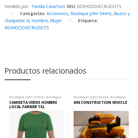
Vendido por :
Tienda CasaToro
SKU:
003HOODIECRUDOTS
Categorías:
Accesorios
,
Boutique John Deere
,
Buzos y
chaquetas H
,
Hombre
,
Mujer
Etiqueta:
003HOODIECRUDOTS
Productos relacionados
Boutique John Deere
,
Boutique
Boutique John Deere
,
Boutique
John Deere
,
Ropa H
John Deere
CAMISETA VERDE HOMBRE
6IN CONSTRUCTION VEHICLE
LOCAL FARMER TXL