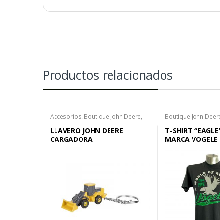
Productos relacionados
Accesorios
,
Boutique John Deere
,
Boutique John Deer
Llaveros
Deere
,
Camisetas H
LLAVERO JOHN DEERE
T-SHIRT “EAGLE
CARGADORA
MARCA VOGELE