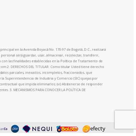
principal en la Avenida Boyacá No. 170-97 de Bogotá, D.C., realizará
ersonal será guardar, usar, almacenar, recolectar, transferir,
o con las finalidades establecidas en la Política de Tratamiento de
o.com 2. DERECHOS DEL TITULAR: Como titular Usted tiene derecho
a datos parciales, inexactos, incompletos, fraccionados, que
te la Superintendencia de Industria y Comercio (SIC) quejas por
o contractual que impida eliminarlos; (vi) Abstenerse de responder
olescentes. 3. MECANISMOS PARA CONOCER LA POLÍTICA DE