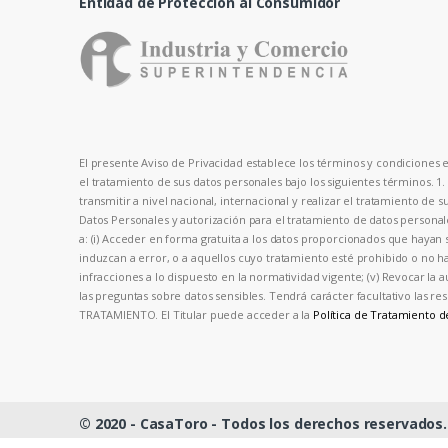
Entidad de Protección al Consumidor
El presente Aviso de Privacidad establece los términos y condiciones en
el tratamiento de sus datos personales bajo los siguientes términos. 1
transmitir a nivel nacional, internacional y realizar el tratamiento de 
Datos Personales y autorización para el tratamiento de datos person
a: (i) Acceder en forma gratuita a los datos proporcionados que hayan s
induzcan a error, o a aquellos cuyo tratamiento esté prohibido o no hay
infracciones a lo dispuesto en la normatividad vigente; (v) Revocar la 
las preguntas sobre datos sensibles. Tendrá carácter facultativo las
TRATAMIENTO. El Titular puede acceder a la
Política de Tratamiento 
© 2020 - CasaToro - Todos los derechos reservados.