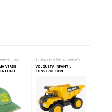
eere
,
Gorras y
Boutique John Deere
,
Jugueter?a
John Deere
MA VERDE
VOLQUETA INFANTIL
CA LOGO
CONSTRUCCION
ORD