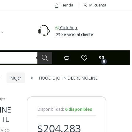
Tienda
Mi cuenta
Click Aquí
✉️ Servicio al cliente
$
0
0
Mujer
HOODIE JOHN DEERE MOLINE
jer
INE
Disponibilidad:
6 disponibles
 TL
$
204.283
PADO