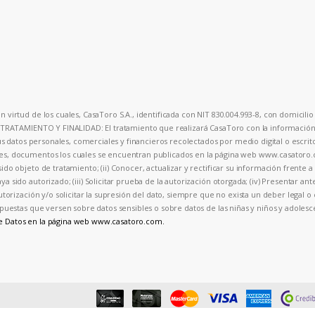
 virtud de los cuales, CasaToro S.A., identificada con NIT 830.004.993-8, con domicilio 
. TRATAMIENTO Y FINALIDAD: El tratamiento que realizará CasaToro con la información p
sus datos personales, comerciales y financieros recolectados por medio digital o escrit
ales, documentos los cuales se encuentran publicados en la página web www.casator
ido objeto de tratamiento; (ii) Conocer, actualizar y rectificar su información frente 
a sido autorizado; (iii) Solicitar prueba de la autorización otorgada; (iv) Presentar an
autorización y/o solicitar la supresión del dato, siempre que no exista un deber legal 
 respuestas que versen sobre datos sensibles o sobre datos de las niñas y niños y ad
de Datos en la página web www.casatoro.com.