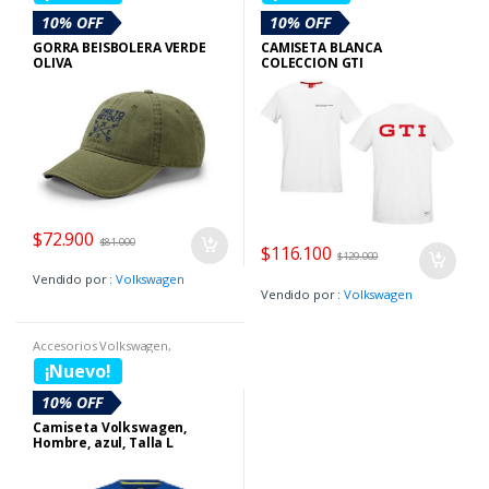
10% OFF
10% OFF
GORRA BEISBOLERA VERDE
CAMISETA BLANCA
OLIVA
COLECCION GTI
$
72.900
$
81.000
$
116.100
$
129.000
Vendido por :
Volkswagen
Vendido por :
Volkswagen
Accesorios Volkswagen
,
Boutique Volkswagen
,
Camisetas
¡Nuevo!
10% OFF
Camiseta Volkswagen,
Hombre, azul, Talla L