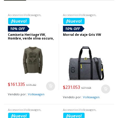
Accesorios Volkswagen
,
Accesorios Volkswagen
,
Boutique Volkswagen
,
Busos
Boutique Volkswagen
,
Maletas y
¡Nuevo!
¡Nuevo!
Morrales
,
SECCION BOUTIQUE
DIA DE LA MUJER
10% OFF
10% OFF
Camiseta Heritage VW,
Morral de viaje Gris VW
Hombre, verde oliva oscuro,
Talla M
$
161.335
$
179.262
$
231.053
$
271.828
Vendido por :
Volkswagen
Vendido por :
Volkswagen
Accesorios Volkswagen
,
Accesorios Volkswagen
,
Boutique Volkswagen
,
Gorras VW
Boutique Volkswagen
,
Camisetas
¡Nuevo!
¡Nuevo!