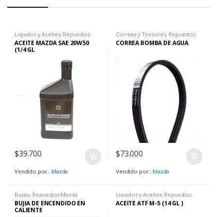
Liquidos y Aceites
,
Repuestos
Correas y Tensores
,
Repuestos
Mazda
Mazda
ACEITE MAZDA SAE 20W50
CORREA BOMBA DE AGUA
(1/4 GL
$
39.700
$
73.000
Vendido por :
Mazda
Vendido por :
Mazda
Bujías
,
Repuestos Mazda
Liquidos y Aceites
,
Repuestos
Mazda
BUJIA DE ENCENDIDO EN
ACEITE ATF M-5 (14 GL )
CALIENTE