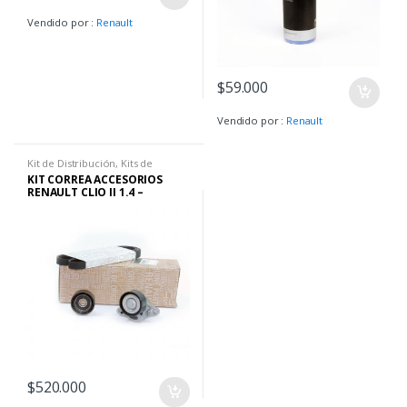
Vendido por :
Renault
$
59.000
Vendido por :
Renault
Kit de Distribución
,
Kits de
Correa
,
Renault
,
Repuestos
KIT CORREA ACCESORIOS
RENAULT CLIO II 1.4 –
SYMBOL 1.4 – CLIO II 1.6 –
SYMBOL 1.6 – KANGOO 1.6 –
MEGANE I 1.6 – SCENIC I 1.6
$
520.000