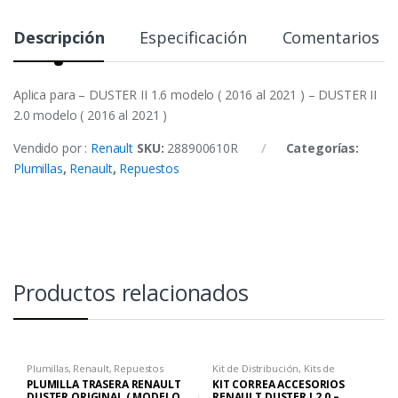
Descripción
Especificación
Comentarios
Aplica para – DUSTER II 1.6 modelo ( 2016 al 2021 ) – DUSTER II
2.0 modelo ( 2016 al 2021 )
Vendido por :
Renault
SKU:
288900610R
Categorías:
Plumillas
,
Renault
,
Repuestos
Productos relacionados
Plumillas
,
Renault
,
Repuestos
Kit de Distribución
,
Kits de
Correa
,
Renault
,
Repuestos
PLUMILLA TRASERA RENAULT
KIT CORREA ACCESORIOS
DUSTER ORIGINAL ( MODELO
RENAULT DUSTER I 2.0 –