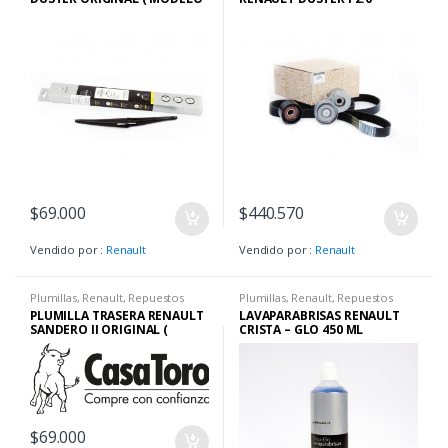
2012 AL 2015 )
DUSTER II 2.0 – OROCH –
CAPTUR
$
69.000
$
440.570
Vendido por :
Renault
Vendido por :
Renault
Plumillas
,
Renault
,
Repuestos
Plumillas
,
Renault
,
Repuestos
PLUMILLA TRASERA RENAULT
LAVAPARABRISAS RENAULT
SANDERO II ORIGINAL (
CRISTA – GLO 450 ML
MODELO 2016 AL 2021 )
$
69.000