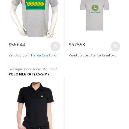
$
56.644
$
67.558
Vendido por :
Tienda CasaToro
Vendido por : Tienda CasaToro
Boutique John Deere
,
Boutique
John Deere
,
Camisetas H
POLO NEGRA T(XS-S-M)