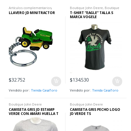
Artículos complementarios
,
Boutique John Deere
,
Boutique
Boutique John Deere
,
Llaveros
,
John Deere
,
Camisetas H
LLAVERO JD MINITRACTOR
T-SHIRT “EAGLE” TALLA S
Llaveros
MARCA VOGELE
$
32.752
$
134.530
Vendido por :
Tienda CasaToro
Vendido por :
Tienda CasaToro
Boutique John Deere
Boutique John Deere
CAMISETA GRIS JD ESTAMP
CAMISETA GRIS PECHO LOGO
VERDE CON AMARI HUELLA T
JD VERDE TS
S