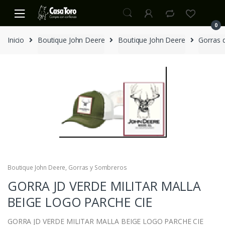
S
S
k
k
0
i
i
Inicio
Boutique John Deere
Boutique John Deere
Gorras 
p
p
t
t
o
o
n
c
a
o
v
n
i
t
g
e
a
n
t
t
i
o
Boutique John Deere
,
Gorras y Sombreros
n
GORRA JD VERDE MILITAR MALLA
BEIGE LOGO PARCHE CIE
GORRA JD VERDE MILITAR MALLA BEIGE LOGO PARCHE CIE