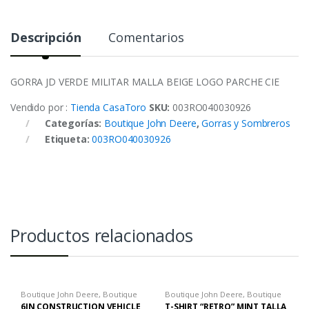
Descripción
Comentarios
GORRA JD VERDE MILITAR MALLA BEIGE LOGO PARCHE CIE
Vendido por :
Tienda CasaToro
SKU:
003RO040030926
Categorías:
Boutique John Deere
,
Gorras y Sombreros
Etiqueta:
003RO040030926
Productos relacionados
Boutique John Deere
,
Boutique
Boutique John Deere
,
Boutique
John Deere
John Deere
,
Camisetas H
,
6IN CONSTRUCTION VEHICLE
T-SHIRT “RETRO” MINT TALLA