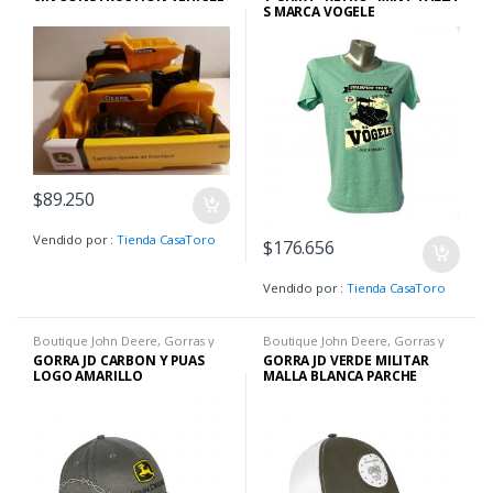
Hombre
S MARCA VOGELE
$
89.250
Vendido por :
Tienda CasaToro
$
176.656
Vendido por :
Tienda CasaToro
Boutique John Deere
,
Gorras y
Boutique John Deere
,
Gorras y
Sombreros
Sombreros
GORRA JD CARBON Y PUAS
GORRA JD VERDE MILITAR
LOGO AMARILLO
MALLA BLANCA PARCHE
REDONDO