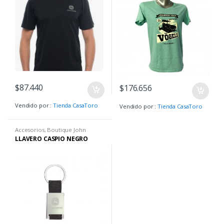
$
87.440
$
176.656
Vendido por :
Tienda CasaToro
Vendido por :
Tienda CasaToro
Accesorios
,
Boutique John
Deere
,
Llaveros
LLAVERO CASPIO NEGRO