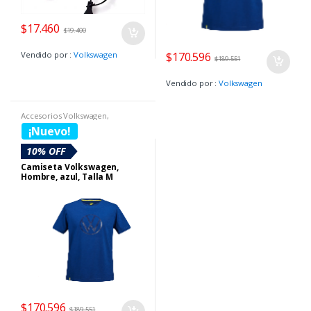
$
17.460
$
19.400
Vendido por :
Volkswagen
$
170.596
$
189.551
Vendido por :
Volkswagen
Accesorios Volkswagen
,
Boutique Volkswagen
,
Camisetas
¡Nuevo!
10% OFF
Camiseta Volkswagen,
Hombre, azul, Talla M
$
170.596
$
189.551