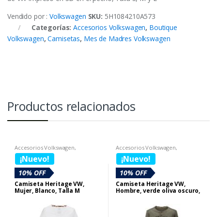
Vendido por :
Volkswagen
SKU:
5H1084210A573
Categorías:
Accesorios Volkswagen
,
Boutique
Volkswagen
,
Camisetas
,
Mes de Madres Volkswagen
Productos relacionados
Accesorios Volkswagen
,
Accesorios Volkswagen
,
Boutique Volkswagen
,
Camisetas
,
Boutique Volkswagen
,
Busos
¡Nuevo!
¡Nuevo!
SECCION BOUTIQUE DIA DE LA
MUJER
10% OFF
10% OFF
Camiseta Heritage VW,
Camiseta Heritage VW,
Mujer, Blanco, Talla M
Hombre, verde oliva oscuro,
Talla M