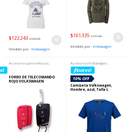
$
161.335
$
179.262
$
122.243
$
143.816
Vendido por :
Volkswagen
Vendido por :
Volkswagen
Accesorios para Vehículo
,
Accesorios Volkswagen
,
Boutique Volkswagen
Boutique Volkswagen
,
Camisetas
o!
¡Nuevo!
FORRO DE TELECOMANDO
10% OFF
ROJO VOLKSWAGEN
Camiseta Volkswagen,
Hombre, azul, Talla L