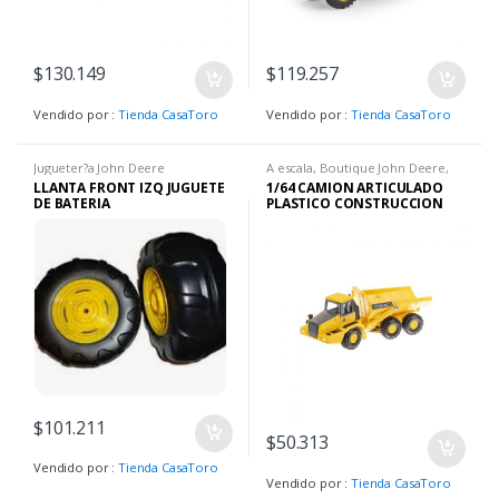
$
130.149
$
119.257
Vendido por :
Tienda CasaToro
Vendido por :
Tienda CasaToro
Jugueter?a John Deere
A escala
,
Boutique John Deere
,
Jugueter?a John Deere
,
Jugueter?a
LLANTA FRONT IZQ JUGUETE
1/64 CAMION ARTICULADO
John Deere
DE BATERIA
PLASTICO CONSTRUCCION
$
101.211
$
50.313
Vendido por :
Tienda CasaToro
Vendido por :
Tienda CasaToro