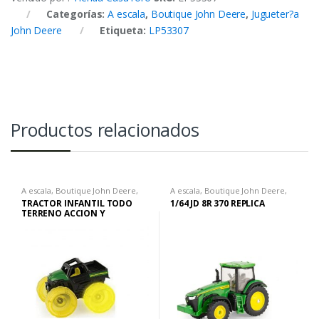
Categorías:
A escala
,
Boutique John Deere
,
Jugueter?a
John Deere
Etiqueta:
LP53307
Productos relacionados
A escala
,
Boutique John Deere
,
A escala
,
Boutique John Deere
,
Jugueter?a John Deere
Jugueter?a John Deere
TRACTOR INFANTIL TODO
1/64 JD 8R 370 REPLICA
TERRENO ACCION Y
VELOCIDAD