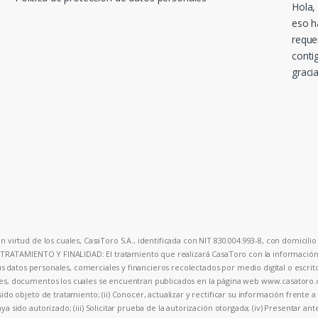
Hola,
eso h
reque
conti
gracia
 virtud de los cuales, CasaToro S.A., identificada con NIT 830.004.993-8, con domicilio 
. TRATAMIENTO Y FINALIDAD: El tratamiento que realizará CasaToro con la información p
sus datos personales, comerciales y financieros recolectados por medio digital o escrit
ales, documentos los cuales se encuentran publicados en la página web www.casator
ido objeto de tratamiento; (ii) Conocer, actualizar y rectificar su información frente 
a sido autorizado; (iii) Solicitar prueba de la autorización otorgada; (iv) Presentar an