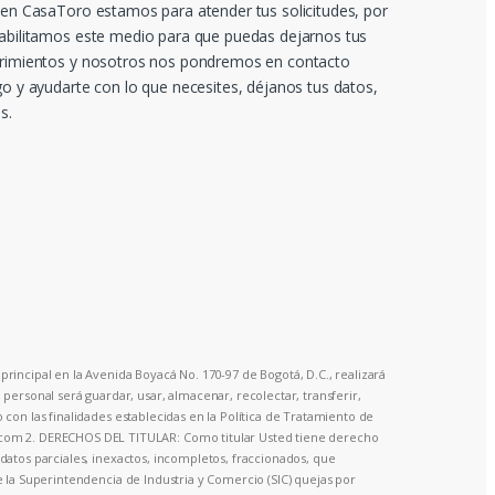
 en CasaToro estamos para atender tus solicitudes, por
abilitamos este medio para que puedas dejarnos tus
rimientos y nosotros nos pondremos en contacto
go y ayudarte con lo que necesites, déjanos tus datos,
s.
principal en la Avenida Boyacá No. 170-97 de Bogotá, D.C., realizará
ersonal será guardar, usar, almacenar, recolectar, transferir,
o con las finalidades establecidas en la Política de Tratamiento de
o.com 2. DERECHOS DEL TITULAR: Como titular Usted tiene derecho
a datos parciales, inexactos, incompletos, fraccionados, que
te la Superintendencia de Industria y Comercio (SIC) quejas por