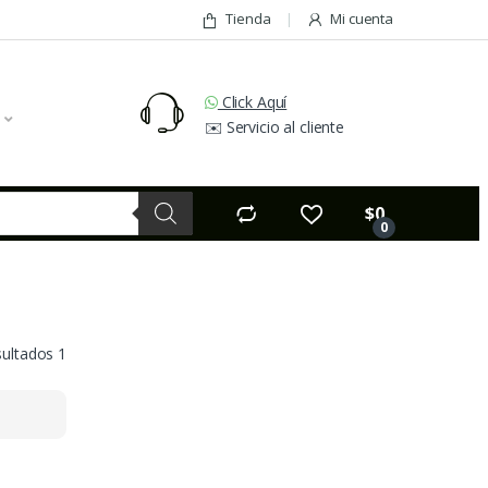
Tienda
Mi cuenta
Click Aquí
✉️ Servicio al cliente
$
0
0
sultados 1