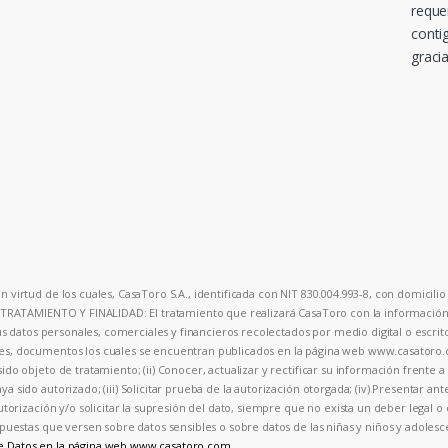
reque
conti
gracia
 virtud de los cuales, CasaToro S.A., identificada con NIT 830.004.993-8, con domicilio 
. TRATAMIENTO Y FINALIDAD: El tratamiento que realizará CasaToro con la información p
sus datos personales, comerciales y financieros recolectados por medio digital o escrit
ales, documentos los cuales se encuentran publicados en la página web www.casator
ido objeto de tratamiento; (ii) Conocer, actualizar y rectificar su información frente 
a sido autorizado; (iii) Solicitar prueba de la autorización otorgada; (iv) Presentar an
autorización y/o solicitar la supresión del dato, siempre que no exista un deber legal 
 respuestas que versen sobre datos sensibles o sobre datos de las niñas y niños y ad
de Datos en la página web www.casatoro.com.