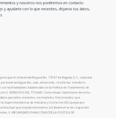
rimientos y nosotros nos pondremos en contacto
go y ayudarte con lo que necesites, déjanos tus datos,
s.
principal en la Avenida Boyacá No. 170-97 de Bogotá, D.C., realizará
ersonal será guardar, usar, almacenar, recolectar, transferir,
o con las finalidades establecidas en la Política de Tratamiento de
o.com 2. DERECHOS DEL TITULAR: Como titular Usted tiene derecho
a datos parciales, inexactos, incompletos, fraccionados, que
te la Superintendencia de Industria y Comercio (SIC) quejas por
o contractual que impida eliminarlos; (vi) Abstenerse de responder
olescentes. 3. MECANISMOS PARA CONOCER LA POLÍTICA DE