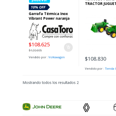
Volkswagen
,
Mes de Madres
TRACTOR JUGUET
Volkswagen
10% OFF
Garrafa Térmica Inox
Vibrant Power naranja
$
108.625
$
120.695
Vendido por :
Volkswagen
$
108.830
Vendido por :
Tienda 
Mostrando todos los resultados 2