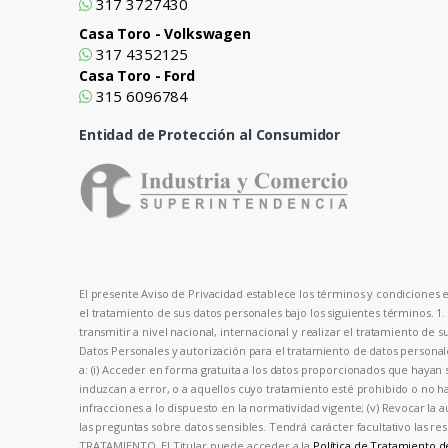
317 3727430
Casa Toro - Volkswagen
317 4352125
Casa Toro - Ford
315 6096784
Entidad de Protección al Consumidor
El presente Aviso de Privacidad establece los términos y condiciones en
el tratamiento de sus datos personales bajo los siguientes términos. 1
transmitir a nivel nacional, internacional y realizar el tratamiento de 
Datos Personales y autorización para el tratamiento de datos person
a: (i) Acceder en forma gratuita a los datos proporcionados que hayan s
induzcan a error, o a aquellos cuyo tratamiento esté prohibido o no hay
infracciones a lo dispuesto en la normatividad vigente; (v) Revocar la 
las preguntas sobre datos sensibles. Tendrá carácter facultativo las
TRATAMIENTO. El Titular puede acceder a la
Política de Tratamiento 