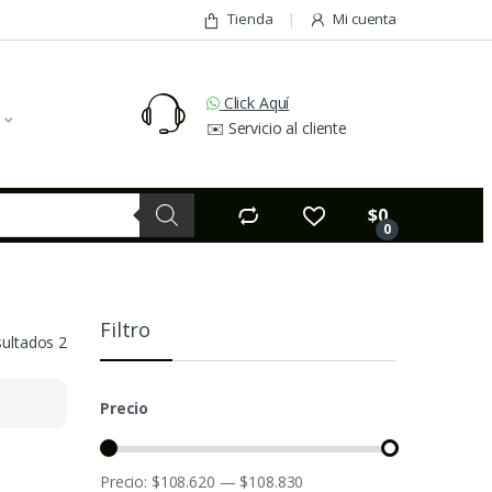
Tienda
Mi cuenta
Click Aquí
✉️ Servicio al cliente
$
0
0
Filtro
sultados 2
Precio
Precio:
$108.620
—
$108.830