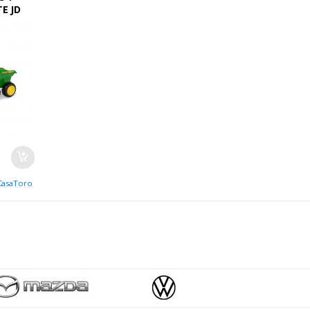
E JD
CasaToro